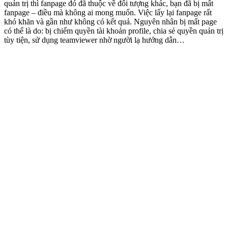
quản trị thì fanpage đó đã thuộc về đối tượng khác, bạn đã bị mất
fanpage – điều mà không ai mong muốn. Việc lấy lại fanpage rất
khó khăn và gần như không có kết quả. Nguyên nhân bị mất page
có thể là do: bị chiếm quyền tài khoản profile, chia sẻ quyền quản trị
tùy tiện, sử dụng teamviewer nhờ người lạ hướng dẫn…