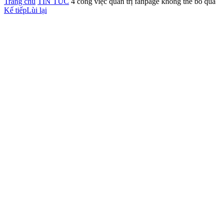
Trang chủ
TIN TỨC
4 công việc quản trị fanpage không thể bỏ qua
Kế tiếp
Lùi lại