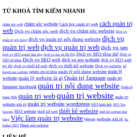
TỪ KHOÁ TÌM KIẾM NHANH
cách quản trị
chăm sóc website
Cách học quản trị web
chăm sóc web
web
dịch vụ chăm sóc website
Dịch vụ chăm sóc web
Dịch vụ
dịch vụ
dịch vụ quản trị nội dung website
quản trị nội dung
quản trị web
dịch vụ quản trị web
dịch vụ seo
Dịch vụ SEO tổng thể
Dịch vụ
dịch vụ SEO ngành làm đẹp
dịch vụ seo tại Hà Nội
Dịch vụ SEO web
dịch vụ seo website
dịch vụ SEO web
SEO từ khóa
dịch vụ thiết kế website
uy tín
dịch vụ thiết kế web
Dịch vụ website
kế
quản lý
quản lý nội dung website
nghiên cứu từ khóa
hoạch seo website
Quản trị fanpage
quản lý website là gì
website
quản trị
quản trị nội dung website
fanpage facebook
Quản trị
quản trị website
quản trị web
quản trị
trang Web
quản trị website wordpress
website giá rẻ
SEO hình ảnh
SEO Top
thiết kế website
SEO website
thiết kế web
Google
thiết kế website bán
Việc làm quản trị website
website giá rẻ
Website
hàng
Xu
Đánh giá website
hướng SEO
LIÊN HỆ