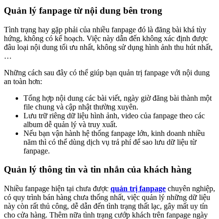
Quản lý fanpage từ nội dung bên trong
Tình trạng hay gặp phải của nhiều fanpage đó là đăng bài khá tùy
hứng, không có kế hoạch. Việc này dẫn đến không xác định được
đâu loại nội dung tối ưu nhất, không sử dụng hình ảnh thu hút nhất,
…
Những cách sau đây có thể giúp bạn quản trị fanpage với nội dung
an toàn hơn:
Tổng hợp nội dung các bài viết, ngày giờ đăng bài thành một
file chung và cập nhật thường xuyên.
Lưu trữ riêng dữ liệu hình ảnh, video của fanpage theo các
album dễ quản lý và truy xuất.
Nếu bạn vận hành hệ thống fanpage lớn, kinh doanh nhiều
năm thì có thể dùng dịch vụ trả phí để sao lưu dữ liệu từ
fanpage.
Quản lý thông tin và tin nhắn của khách hàng
Nhiều fanpage hiện tại chưa được
quản trị fanpage
chuyên nghiệp,
có quy trình bán hàng chưa thống nhất, việc quản lý những dữ liệu
này còn rất thủ công, dễ dẫn đến tình trạng thất lạc, gây mất uy tín
cho cửa hàng. Thêm nữa tình trạng cướp khách trên fanpage ngày