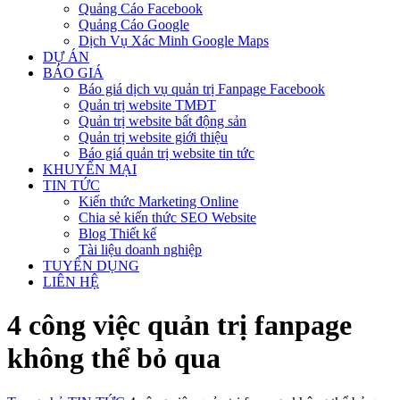
Quảng Cáo Facebook
Quảng Cáo Google
Dịch Vụ Xác Minh Google Maps
DỰ ÁN
BÁO GIÁ
Báo giá dịch vụ quản trị Fanpage Facebook
Quản trị website TMĐT
Quản trị website bất động sản
Quản trị website giới thiệu
Báo giá quản trị website tin tức
KHUYẾN MẠI
TIN TỨC
Kiến thức Marketing Online
Chia sẻ kiến thức SEO Website
Blog Thiết kế
Tài liệu doanh nghiệp
TUYỂN DỤNG
LIÊN HỆ
4 công việc quản trị fanpage
không thể bỏ qua