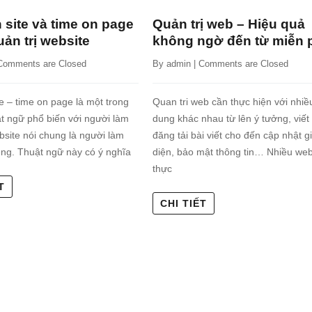
 site và time on page
Quản trị web – Hiệu quả
uản trị website
không ngờ đến từ miễn 
Comments are Closed
By 
admin
 | 
Comments are Closed
e – time on page là một trong
Quan tri web cần thực hiện với nhiề
t ngữ phổ biến với người làm
dung khác nhau từ lên ý tưởng, viết 
bsite nói chung là người làm
đăng tải bài viết cho đến cập nhật g
êng. Thuật ngữ này có ý nghĩa
diện, bảo mật thông tin… Nhiều web
thực
T
CHI TIẾT