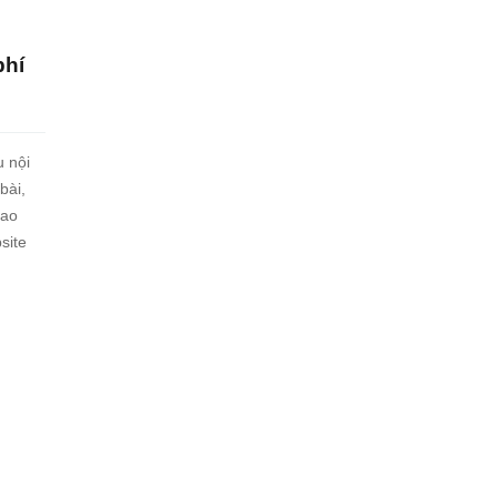
phí
u nội
bài,
iao
site