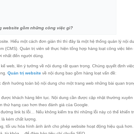
ng website gồm những công việc gì?
site. Hiểu một cách đơn giản thì thì đây là một hệ thống quản lý nội d
 (CMS). Quản trị viên sẽ thực hiện tổng hợp hàng loạt công việc liên
ới nhất đến người dùng.
 kế web, lên ý tưởng về nội dung rất quan trọng. Chúng quyết định việc
ông.
Quản trị website
về nội dung bao gồm hàng loạt vấn đề:
ệc định hướng toàn bộ nội dung cho một trang web những bài quan trọ
t được khách hàng liên tục. Nội dung cần được cập nhật thường xuyên 
ên thứ hạng cao hơn theo đánh giá của Google.
đường link bị lỗi… Nếu không kiểm tra thì những lỗi này có thể khiến t
 là kém chất lượng.
ng, tối ưu hóa hình ảnh ảnh cho phép website hoạt động hiệu quả hơn.
ô tả, từ khóa… để đảm bảo tiêu chí chuẩn SEO.