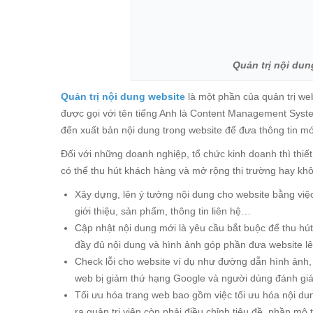
Quản trị nội du
Quản trị nội dung website
là một phần của quản trị web
được gọi với tên tiếng Anh là Content Management System
đến xuất bản nội dung trong website để đưa thông tin m
Đối với những doanh nghiệp, tổ chức kinh doanh thì thiết
có thể thu hút khách hàng và mở rộng thị trường hay kh
Xây dựng, lên ý tưởng nội dung cho website bằng vi
giới thiệu, sản phẩm, thông tin liên hệ…
Cập nhật nội dung mới là yêu cầu bắt buộc để thu hú
đầy đủ nội dung và hình ảnh góp phần đưa website l
Check lỗi cho website ví dụ như đường dẫn hình ảnh, 
web bị giảm thứ hạng Google và người dùng đánh giá
Tối ưu hóa trang web bao gồm việc tối ưu hóa nội du
ra quản trị viên còn phải điều chỉnh tiêu đề, phần m