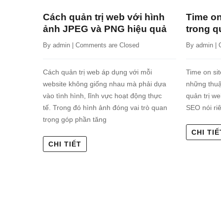
Cách quản trị web với hình
Time on
ảnh JPEG và PNG hiệu quả
trong q
By 
admin
 | 
Comments are Closed
By 
admin
 | 
Cách quản trị web áp dụng với mỗi
Time on sit
website không giống nhau mà phải dựa
những thuậ
vào tình hình, lĩnh vực hoạt động thực
quản trị we
tế. Trong đó hình ảnh đóng vai trò quan
SEO nói ri
trọng góp phần tăng
CHI TIẾ
CHI TIẾT