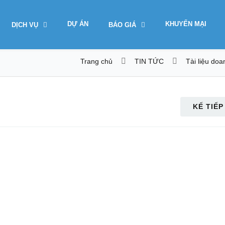
DỰ ÁN
KHUYẾN MẠI
DỊCH VỤ
BÁO GIÁ
Trang chủ
TIN TỨC
Tài liệu do
KẾ TIẾP