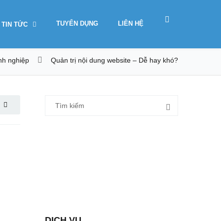
TUYỂN DỤNG
LIÊN HỆ
TIN TỨC
anh nghiệp
Quản trị nội dung website – Dễ hay khó?
DỊCH VỤ