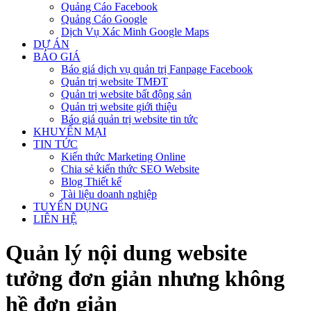
Quảng Cáo Facebook
Quảng Cáo Google
Dịch Vụ Xác Minh Google Maps
DỰ ÁN
BÁO GIÁ
Báo giá dịch vụ quản trị Fanpage Facebook
Quản trị website TMĐT
Quản trị website bất động sản
Quản trị website giới thiệu
Báo giá quản trị website tin tức
KHUYẾN MẠI
TIN TỨC
Kiến thức Marketing Online
Chia sẻ kiến thức SEO Website
Blog Thiết kế
Tài liệu doanh nghiệp
TUYỂN DỤNG
LIÊN HỆ
Quản lý nội dung website
tưởng đơn giản nhưng không
hề đơn giản