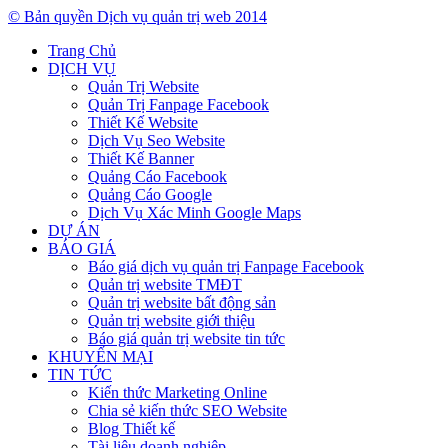
© Bản quyền Dịch vụ quản trị web 2014
Trang Chủ
DỊCH VỤ
Quản Trị Website
Quản Trị Fanpage Facebook
Thiết Kế Website
Dịch Vụ Seo Website
Thiết Kế Banner
Quảng Cáo Facebook
Quảng Cáo Google
Dịch Vụ Xác Minh Google Maps
DỰ ÁN
BÁO GIÁ
Báo giá dịch vụ quản trị Fanpage Facebook
Quản trị website TMĐT
Quản trị website bất động sản
Quản trị website giới thiệu
Báo giá quản trị website tin tức
KHUYẾN MẠI
TIN TỨC
Kiến thức Marketing Online
Chia sẻ kiến thức SEO Website
Blog Thiết kế
Tài liệu doanh nghiệp