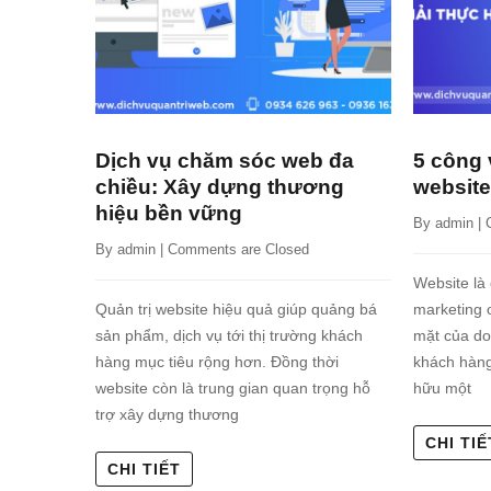
Dịch vụ chăm sóc web đa
5 công 
chiều: Xây dựng thương
website
hiệu bền vững
By 
admin
 | 
By 
admin
 | 
Comments are Closed
Website là
Quản trị website hiệu quả giúp quảng bá
marketing o
sản phẩm, dịch vụ tới thị trường khách
mặt của do
hàng mục tiêu rộng hơn. Đồng thời
khách hàng 
website còn là trung gian quan trọng hỗ
hữu một
trợ xây dựng thương
CHI TIẾ
CHI TIẾT