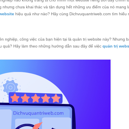
ghiệp nào không trang bị cho mình một website riêng bởi đây chính l
ng nhưng chưa khai thác và tận dụng hết những ưu điểm của nó mang lạ
 website
hiệu quả như nào? Hãy cùng Dichvuquantriweb.com tìm hiểu
n nghiệp, công việc của bạn hiện tại là quản trị website này? Nhưng bạ
hiệu quả? Hãy làm theo những hướng dẫn sau đây để việc
quản trị webs