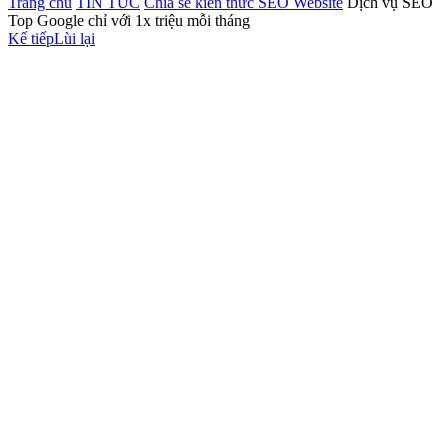
Trang chủ
TIN TỨC
Chia sẻ kiến thức SEO Website
Dịch vụ SEO
Top Google chỉ với 1x triệu mỗi tháng
Kế tiếp
Lùi lại