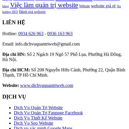
Việc làm quản trị website
website giá rẻ
Website
hàng
Xu
Đánh giá website
hướng SEO
LIÊN HỆ
Hotline:
0934 626 963
-
0936 163 963
Email: info.dichvuquantriweb@gmail.com
Địa chỉ HN:
Số 2 Ngách 19 Ngõ 57 Phố Lụa, Phường Hà Đông,
Hà Nội.
Địa chỉ HCM:
Số 208 Nguyễn Hữu Cảnh, Phường 22, Quận Bình
Thạnh, TP Hồ Chí Minh.
Website:
www.dichvuquantriweb.com
DỊCH VỤ
Dịch Vụ Quản Trị Website
Dịch Vụ Quản Trị Fanpage Facebook
Dịch Vụ Thiết Kế Website
Dịch Vụ Seo Website
Dịch vụ xác minh Google Maps