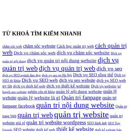
TỪ KHOÁ TÌM KIẾM NHANH
cách quản trị
chăm sóc website
Cách học quản trị web
chăm sóc web
web
dịch vụ chăm sóc website
Dịch vụ chăm sóc web
Dịch vụ
dịch vụ
dịch vụ quản trị nội dung website
quản trị nội dung
quản trị web
dịch vụ quản trị web
dịch vụ seo
Dịch vụ SEO tổng thể
Dịch vụ
dịch vụ SEO ngành làm đẹp
dịch vụ seo tại Hà Nội
Dịch vụ SEO web
dịch vụ seo website
dịch vụ SEO web
SEO từ khóa
dịch vụ thiết kế website
uy tín
dịch vụ thiết kế web
Dịch vụ website
kế
quản lý
quản lý nội dung website
nghiên cứu từ khóa
hoạch seo website
Quản trị fanpage
quản lý website là gì
website
quản trị
quản trị nội dung website
fanpage facebook
Quản trị
quản trị website
quản trị web
quản trị
trang Web
quản trị website wordpress
website giá rẻ
SEO hình ảnh
SEO Top
thiết kế website
SEO website
thiết kế web
Google
thiết kế website bán