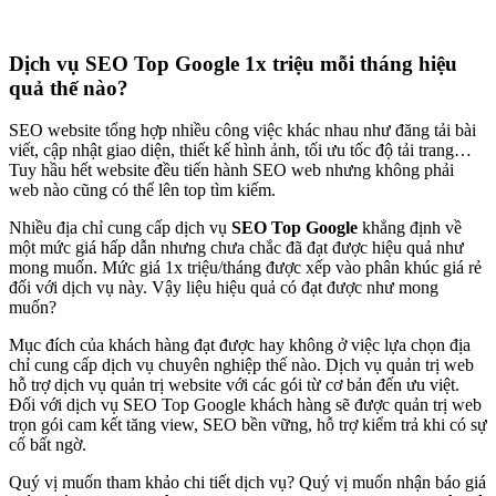
Dịch vụ SEO Top Google 1x triệu mỗi tháng hiệu
quả thế nào?
SEO website tổng hợp nhiều công việc khác nhau như đăng tải bài
viết, cập nhật giao diện, thiết kế hình ảnh, tối ưu tốc độ tải trang…
Tuy hầu hết website đều tiến hành SEO web nhưng không phải
web nào cũng có thể lên top tìm kiếm.
Nhiều địa chỉ cung cấp dịch vụ
SEO Top Google
khẳng định về
một mức giá hấp dẫn nhưng chưa chắc đã đạt được hiệu quả như
mong muốn. Mức giá 1x triệu/tháng được xếp vào phân khúc giá rẻ
đối với dịch vụ này. Vậy liệu hiệu quả có đạt được như mong
muốn?
Mục đích của khách hàng đạt được hay không ở việc lựa chọn địa
chỉ cung cấp dịch vụ chuyên nghiệp thế nào. Dịch vụ quản trị web
hỗ trợ dịch vụ quản trị website với các gói từ cơ bản đến ưu việt.
Đối với dịch vụ SEO Top Google khách hàng sẽ được quản trị web
trọn gói cam kết tăng view, SEO bền vững, hỗ trợ kiểm trả khi có sự
cố bất ngờ.
Quý vị muốn tham khảo chi tiết dịch vụ? Quý vị muốn nhận báo giá