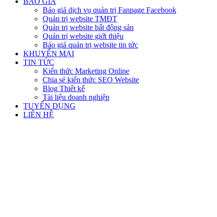
BÁO GIÁ
Báo giá dịch vụ quản trị Fanpage Facebook
Quản trị website TMĐT
Quản trị website bất động sản
Quản trị website giới thiệu
Báo giá quản trị website tin tức
KHUYẾN MẠI
TIN TỨC
Kiến thức Marketing Online
Chia sẻ kiến thức SEO Website
Blog Thiết kế
Tài liệu doanh nghiệp
TUYỂN DỤNG
LIÊN HỆ