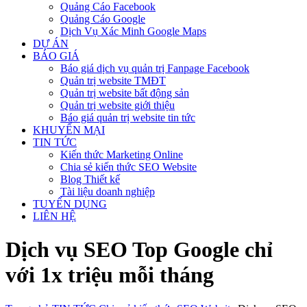
Quảng Cáo Facebook
Quảng Cáo Google
Dịch Vụ Xác Minh Google Maps
DỰ ÁN
BÁO GIÁ
Báo giá dịch vụ quản trị Fanpage Facebook
Quản trị website TMĐT
Quản trị website bất động sản
Quản trị website giới thiệu
Báo giá quản trị website tin tức
KHUYẾN MẠI
TIN TỨC
Kiến thức Marketing Online
Chia sẻ kiến thức SEO Website
Blog Thiết kế
Tài liệu doanh nghiệp
TUYỂN DỤNG
LIÊN HỆ
Dịch vụ SEO Top Google chỉ
với 1x triệu mỗi tháng