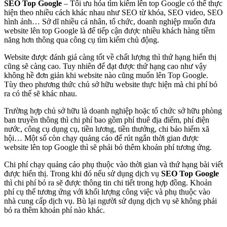
SEO Top Google
– Tối ưu hóa tìm kiếm lên top Google có thể thực
hiện theo nhiều cách khác nhau như SEO từ khóa, SEO video, SEO
hình ảnh… Sở dĩ nhiều cá nhân, tổ chức, doanh nghiệp muốn đưa
website lên top Google là để tiếp cận được nhiều khách hàng tiềm
năng hơn thông qua công cụ tìm kiếm chủ động.
Website được đánh giá càng tốt về chất lượng thì thứ hạng hiển thị
cũng sẽ càng cao. Tuy nhiên để đạt được thứ hạng cao như vậy
không hề đơn giản khi website nào cũng muốn lên Top Google.
Tùy theo phương thức chủ sở hữu website thực hiện mà chi phí bỏ
ra có thể sẽ khác nhau.
Trường hợp chủ sở hữu là doanh nghiệp hoặc tổ chức sở hữu phòng
ban truyền thông thì chi phí bao gồm phí thuê địa điểm, phí điện
nước, công cụ dụng cụ, tiền lương, tiền thưởng, chi bảo hiểm xã
hội… Một số còn chạy quảng cáo để rút ngắn thời gian được
website lên top Google thì sẽ phải bỏ thêm khoản phí tương ứng.
Chi phí chạy quảng cáo phụ thuộc vào thời gian và thứ hạng bài viết
được hiển thị. Trong khi đó nếu sử dụng dịch vụ
SEO Top Google
thì chi phí bỏ ra sẽ được thông tin chi tiết trong hợp đồng. Khoản
phí cụ thể tương ứng với khối lượng công việc và phụ thuộc vào
nhà cung cấp dịch vụ. Bù lại người sử dụng dịch vụ sẽ không phải
bỏ ra thêm khoản phí nào khác.