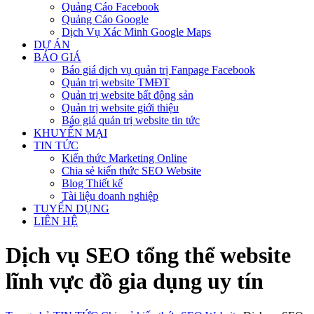
Quảng Cáo Facebook
Quảng Cáo Google
Dịch Vụ Xác Minh Google Maps
DỰ ÁN
BÁO GIÁ
Báo giá dịch vụ quản trị Fanpage Facebook
Quản trị website TMĐT
Quản trị website bất động sản
Quản trị website giới thiệu
Báo giá quản trị website tin tức
KHUYẾN MẠI
TIN TỨC
Kiến thức Marketing Online
Chia sẻ kiến thức SEO Website
Blog Thiết kế
Tài liệu doanh nghiệp
TUYỂN DỤNG
LIÊN HỆ
Dịch vụ SEO tổng thể website
lĩnh vực đồ gia dụng uy tín