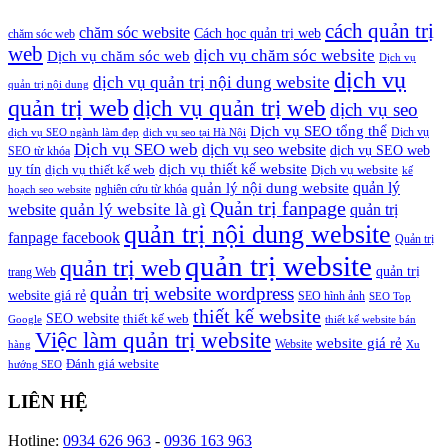
cách quản trị
chăm sóc website
Cách học quản trị web
chăm sóc web
web
dịch vụ chăm sóc website
Dịch vụ chăm sóc web
Dịch vụ
dịch vụ
dịch vụ quản trị nội dung website
quản trị nội dung
quản trị web
dịch vụ quản trị web
dịch vụ seo
Dịch vụ SEO tổng thể
Dịch vụ
dịch vụ SEO ngành làm đẹp
dịch vụ seo tại Hà Nội
Dịch vụ SEO web
dịch vụ seo website
dịch vụ SEO web
SEO từ khóa
dịch vụ thiết kế website
uy tín
dịch vụ thiết kế web
Dịch vụ website
kế
quản lý
quản lý nội dung website
nghiên cứu từ khóa
hoạch seo website
Quản trị fanpage
quản lý website là gì
website
quản trị
quản trị nội dung website
fanpage facebook
Quản trị
quản trị website
quản trị web
quản trị
trang Web
quản trị website wordpress
website giá rẻ
SEO hình ảnh
SEO Top
thiết kế website
SEO website
thiết kế web
Google
thiết kế website bán
Việc làm quản trị website
website giá rẻ
Website
hàng
Xu
Đánh giá website
hướng SEO
LIÊN HỆ
Hotline:
0934 626 963
-
0936 163 963