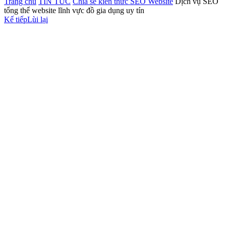
Trang chủ
TIN TỨC
Chia sẻ kiến thức SEO Website
Dịch vụ SEO
tổng thể website lĩnh vực đồ gia dụng uy tín
Kế tiếp
Lùi lại