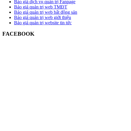
Báo giá dịch vụ quản trị Fanpage
Báo giá quản trị web TMĐT
Báo giá quản trị web bất động sản
Báo giá quản trị web giới thiệu
Báo giá quản trị website tin tức
FACEBOOK