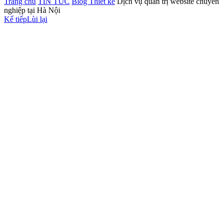
Trang chủ
TIN TỨC
Blog Thiết kế
Dịch vụ quản trị website chuyên
nghiệp tại Hà Nội
Kế tiếp
Lùi lại