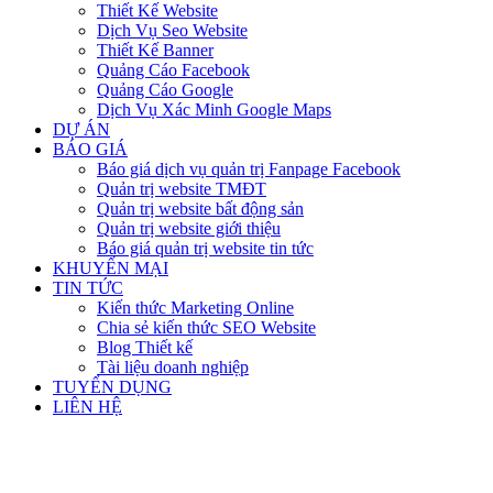
Thiết Kế Website
Dịch Vụ Seo Website
Thiết Kế Banner
Quảng Cáo Facebook
Quảng Cáo Google
Dịch Vụ Xác Minh Google Maps
DỰ ÁN
BÁO GIÁ
Báo giá dịch vụ quản trị Fanpage Facebook
Quản trị website TMĐT
Quản trị website bất động sản
Quản trị website giới thiệu
Báo giá quản trị website tin tức
KHUYẾN MẠI
TIN TỨC
Kiến thức Marketing Online
Chia sẻ kiến thức SEO Website
Blog Thiết kế
Tài liệu doanh nghiệp
TUYỂN DỤNG
LIÊN HỆ