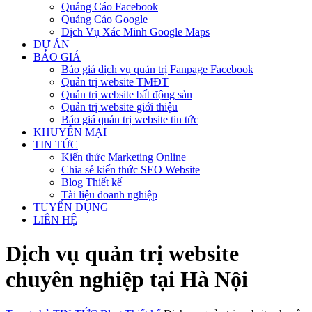
Quảng Cáo Facebook
Quảng Cáo Google
Dịch Vụ Xác Minh Google Maps
DỰ ÁN
BÁO GIÁ
Báo giá dịch vụ quản trị Fanpage Facebook
Quản trị website TMĐT
Quản trị website bất động sản
Quản trị website giới thiệu
Báo giá quản trị website tin tức
KHUYẾN MẠI
TIN TỨC
Kiến thức Marketing Online
Chia sẻ kiến thức SEO Website
Blog Thiết kế
Tài liệu doanh nghiệp
TUYỂN DỤNG
LIÊN HỆ
Dịch vụ quản trị website
chuyên nghiệp tại Hà Nội