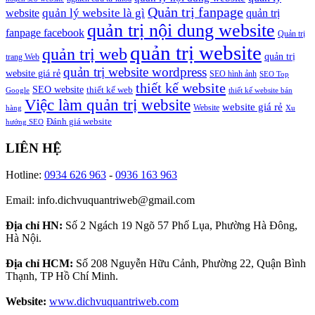
Quản trị fanpage
quản lý website là gì
website
quản trị
quản trị nội dung website
fanpage facebook
Quản trị
quản trị website
quản trị web
quản trị
trang Web
quản trị website wordpress
website giá rẻ
SEO hình ảnh
SEO Top
thiết kế website
SEO website
thiết kế web
Google
thiết kế website bán
Việc làm quản trị website
website giá rẻ
Website
hàng
Xu
Đánh giá website
hướng SEO
LIÊN HỆ
Hotline:
0934 626 963
-
0936 163 963
Email: info.dichvuquantriweb@gmail.com
Địa chỉ HN:
Số 2 Ngách 19 Ngõ 57 Phố Lụa, Phường Hà Đông,
Hà Nội.
Địa chỉ HCM:
Số 208 Nguyễn Hữu Cảnh, Phường 22, Quận Bình
Thạnh, TP Hồ Chí Minh.
Website:
www.dichvuquantriweb.com