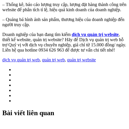
– Thống kê, báo cáo lượng truy cập, lượng đặt hàng thành công trên
website để phân tích tỉ lệ, hiệu quả kinh doanh của doanh nghiệp.
– Quảng bá hình ảnh sản phẩm, thương hiệu của doanh nghiệp đến
người truy cập.
Doanh nghiệp của bạn đang tìm kiếm
dịch vụ
quản trị website
,
thiết kế website, quản trị website? Hãy để Dịch vụ quản trị web hỗ
trợ Quý vị với dịch vụ chuyên nghiệp, giá chỉ từ 15.000 đồng/ ngày.
Liên hệ qua hotline 0934 626 963 để được tư vấn chi tiết nhé!
dịch vụ quản trị web
,
quản trị web
,
quản trị website
Bài viết liên quan