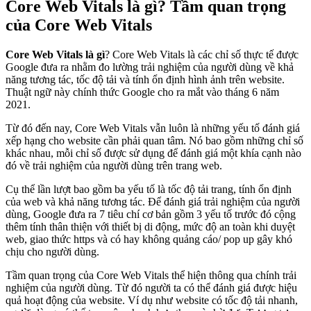
Core Web Vitals là gì? Tầm quan trọng
của Core Web Vitals
Core Web Vitals là gì
? Core Web Vitals là các chỉ số thực tế được
Google đưa ra nhằm đo lường trải nghiệm của người dùng về khả
năng tương tác, tốc độ tải và tính ổn định hình ảnh trên website.
Thuật ngữ này chính thức Google cho ra mắt vào tháng 6 năm
2021.
Từ đó đến nay, Core Web Vitals vẫn luôn là những yếu tố đánh giá
xếp hạng cho website cần phải quan tâm. Nó bao gồm những chỉ số
khác nhau, mỗi chỉ số được sử dụng để đánh giá một khía cạnh nào
đó về trải nghiệm của người dùng trên trang web.
Cụ thể lần lượt bao gồm ba yếu tố là tốc độ tải trang, tính ổn định
của web và khả năng tương tác. Để đánh giá trải nghiệm của người
dùng, Google đưa ra 7 tiêu chí cơ bản gồm 3 yếu tố trước đó cộng
thêm tính thân thiện với thiết bị di động, mức độ an toàn khi duyệt
web, giao thức https và có hay không quảng cáo/ pop up gây khó
chịu cho người dùng.
Tầm quan trọng của Core Web Vitals thể hiện thông qua chính trải
nghiệm của người dùng. Từ đó người ta có thể đánh giá được hiệu
quả hoạt động của website. Ví dụ như website có tốc độ tải nhanh,