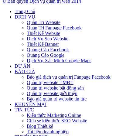
© Bản quyền Dịch vụ quản trị web 2014
Trang Chủ
DỊCH VỤ
Quản Trị Website
Quản Trị Fanpage Facebook
Thiết Kế Website
Dịch Vụ Seo Website
Thiết Kế Banner
Quảng Cáo Facebook
Quảng Cáo Google
Dịch Vụ Xác Minh Google Maps
DỰ ÁN
BÁO GIÁ
Báo giá dịch vụ quản trị Fanpage Facebook
Quản trị website TMĐT
Quản trị website bất động sản
Quản trị website giới thiệu
Báo giá quản trị website tin tức
KHUYẾN MẠI
TIN TỨC
Kiến thức Marketing Online
Chia sẻ kiến thức SEO Website
Blog Thiết kế
Tài liệu doanh nghiệp