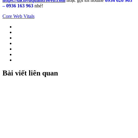
https://dichvuquantriweb.com
hoặc gọi tới hotline
0934 626 963
– 0936 163 963
nhé!
Core Web Vitals
Bài viết liên quan