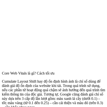
Core Web Vitals là gì? Cách tối ưu
Cumulate Layout Shift hay độ ổn định hình ảnh là chỉ số dùng để
đánh giá độ ổn định của website khi tải. Trong quá trình sử dụng,
nếu các phần tử hoạt động quá chậm sẽ ảnh hưởng đến quá trình tìm
kiếm thông tin của độc giả. Tương tự, Google cũng đánh giá chỉ số
này dựa trên 3 cấp độ lần lượt gồm: màu xanh lá cây (dưới 0.1) –
tốt; màu vàng (từ 0.1 đến 0.25) – cần cải thiện và màu đỏ (trên 0.3)