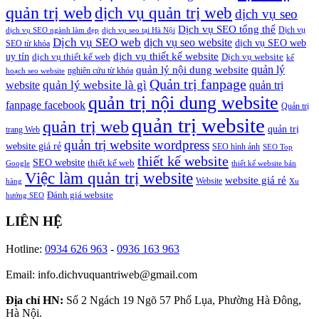
quản trị web
dịch vụ quản trị web
dịch vụ seo
Dịch vụ SEO tổng thể
Dịch vụ
dịch vụ SEO ngành làm đẹp
dịch vụ seo tại Hà Nội
Dịch vụ SEO web
dịch vụ seo website
dịch vụ SEO web
SEO từ khóa
dịch vụ thiết kế website
uy tín
dịch vụ thiết kế web
Dịch vụ website
kế
quản lý
quản lý nội dung website
nghiên cứu từ khóa
hoạch seo website
Quản trị fanpage
quản lý website là gì
website
quản trị
quản trị nội dung website
fanpage facebook
Quản trị
quản trị website
quản trị web
quản trị
trang Web
quản trị website wordpress
website giá rẻ
SEO hình ảnh
SEO Top
thiết kế website
SEO website
thiết kế web
Google
thiết kế website bán
Việc làm quản trị website
website giá rẻ
Website
hàng
Xu
Đánh giá website
hướng SEO
LIÊN HỆ
Hotline:
0934 626 963
-
0936 163 963
Email: info.dichvuquantriweb@gmail.com
Địa chỉ HN:
Số 2 Ngách 19 Ngõ 57 Phố Lụa, Phường Hà Đông,
Hà Nội.