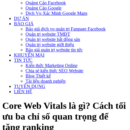
Quảng Cáo Facebook
Quảng Cáo Google
Dịch Vụ Xác Minh Google Maps
DỰ ÁN
BÁO GIÁ
Báo giá dịch vụ quản trị Fanpage Facebook
Quản trị website TMĐT
Quản trị website bất động sản
Quản trị website giới thiệu
Báo giá quản trị website tin tức
KHUYẾN MẠI
TIN TỨC
Kiến thức Marketing Online
Chia sẻ kiến thức SEO Website
Blog Thiết kế
Tài liệu doanh nghiệp
TUYỂN DỤNG
LIÊN HỆ
Core Web Vitals là gì? Cách tối
ưu ba chỉ số quan trọng để
tăng ranking