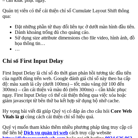
– cần khắc phục ngay.
Quản trị viên có thể cải thiện chỉ số Cumulate Layout Shift thông
qua:
Đặt những phần tử thay đổi liên tục ở dưới màn hình đầu tiên.
Dành khoảng trống đủ cho quảng cáo.
Sử dụng size attribute dimensions cho file video, hình ảnh, đồ
họa thông tin…
…
Chỉ số First Input Delay
First Input Delay là chỉ số đo thời gian phản hồi tương tác đầu tiên
của người dùng trên web. Google đánh giá chỉ số này theo ba cấp
độ: màu xanh lá cây (dưới 100ms) – tốt; màu vàng (từ 100 đến
300ms) – cần cải thiện và màu đỏ (trên 300ms) – cần khắc phục
ngay. First Input Delay có thể cải thiện thông qua việc xóa hoặc
giảm javascript từ bên thứ ba kết hợp sử dụng bộ nhớ cache.
Hy vọng bài viết đã giúp Quý vị có đáp án cho câu hỏi
Core Web
Vitals là gì
cùng cách cải thiện chỉ số hiệu quả.
Quý vị muốn tham khảo thêm nhiều phương pháp tăng truy cập có
thể liên hệ
Dịch vụ quản trị web
cách truy cập website