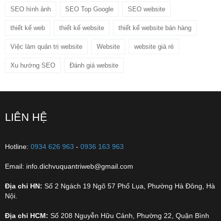
SEO hình ảnh
SEO Top Google
SEO website
thiết kế web
thiết kế website
thiết kế website bán hàng
Việc làm quản trị website
Website
website giá rẻ
Xu hướng SEO
Đánh giá website
LIÊN HỆ
Hotline:
0934 626 963
-
0936 163 963
Email: info.dichvuquantriweb@gmail.com
Địa chỉ HN:
Số 2 Ngách 19 Ngõ 57 Phố Lụa, Phường Hà Đông, Hà
Nội.
Địa chỉ HCM:
Số 208 Nguyễn Hữu Cảnh, Phường 22, Quận Bình