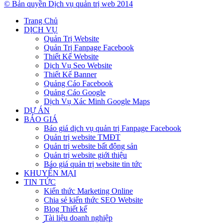
© Bản quyền Dịch vụ quản trị web 2014
Trang Chủ
DỊCH VỤ
Quản Trị Website
Quản Trị Fanpage Facebook
Thiết Kế Website
Dịch Vụ Seo Website
Thiết Kế Banner
Quảng Cáo Facebook
Quảng Cáo Google
Dịch Vụ Xác Minh Google Maps
DỰ ÁN
BÁO GIÁ
Báo giá dịch vụ quản trị Fanpage Facebook
Quản trị website TMĐT
Quản trị website bất động sản
Quản trị website giới thiệu
Báo giá quản trị website tin tức
KHUYẾN MẠI
TIN TỨC
Kiến thức Marketing Online
Chia sẻ kiến thức SEO Website
Blog Thiết kế
Tài liệu doanh nghiệp