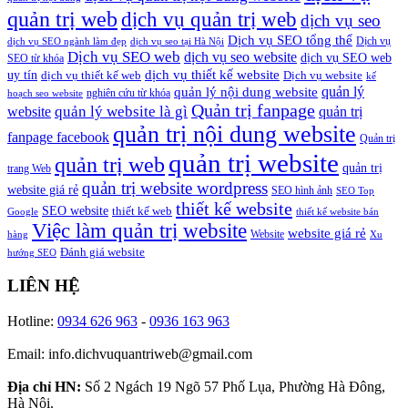
quản trị web
dịch vụ quản trị web
dịch vụ seo
Dịch vụ SEO tổng thể
Dịch vụ
dịch vụ SEO ngành làm đẹp
dịch vụ seo tại Hà Nội
Dịch vụ SEO web
dịch vụ seo website
dịch vụ SEO web
SEO từ khóa
dịch vụ thiết kế website
uy tín
dịch vụ thiết kế web
Dịch vụ website
kế
quản lý
quản lý nội dung website
nghiên cứu từ khóa
hoạch seo website
Quản trị fanpage
quản lý website là gì
website
quản trị
quản trị nội dung website
fanpage facebook
Quản trị
quản trị website
quản trị web
quản trị
trang Web
quản trị website wordpress
website giá rẻ
SEO hình ảnh
SEO Top
thiết kế website
SEO website
thiết kế web
Google
thiết kế website bán
Việc làm quản trị website
website giá rẻ
Website
hàng
Xu
Đánh giá website
hướng SEO
LIÊN HỆ
Hotline:
0934 626 963
-
0936 163 963
Email: info.dichvuquantriweb@gmail.com
Địa chỉ HN:
Số 2 Ngách 19 Ngõ 57 Phố Lụa, Phường Hà Đông,
Hà Nội.