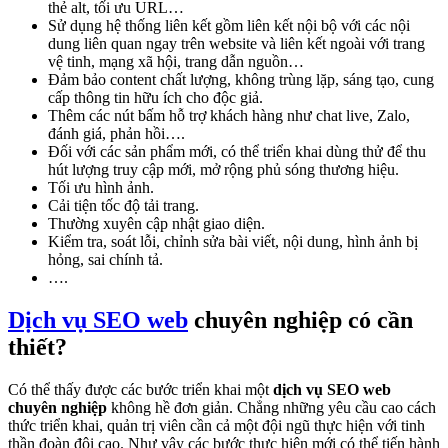
thẻ alt, tối ưu URL…
Sử dụng hệ thống liên kết gồm liên kết nội bộ với các nội
dung liên quan ngay trên website và liên kết ngoài với trang
vệ tinh, mạng xã hội, trang dẫn nguồn…
Đảm bảo content chất lượng, không trùng lặp, sáng tạo, cung
cấp thông tin hữu ích cho độc giả.
Thêm các nút bấm hỗ trợ khách hàng như chat live, Zalo,
đánh giá, phản hồi….
Đối với các sản phẩm mới, có thể triển khai dùng thử để thu
hút lượng truy cập mới, mở rộng phủ sóng thương hiệu.
Tối ưu hình ảnh.
Cải tiện tốc độ tải trang.
Thường xuyên cập nhật giao diện.
Kiểm tra, soát lỗi, chỉnh sửa bài viết, nội dung, hình ảnh bị
hỏng, sai chính tả.
….
Dịch vụ SEO web
chuyên nghiệp có cần
thiết?
Có thể thấy được các bước triển khai một
dịch vụ SEO web
chuyên nghiệp
không hề đơn giản. Chẳng những yêu cầu cao cách
thức triển khai, quản trị viên cần cả một đội ngũ thực hiện với tinh
thần đoàn đội cao. Như vậy các bước thực hiện mới có thể tiến hành