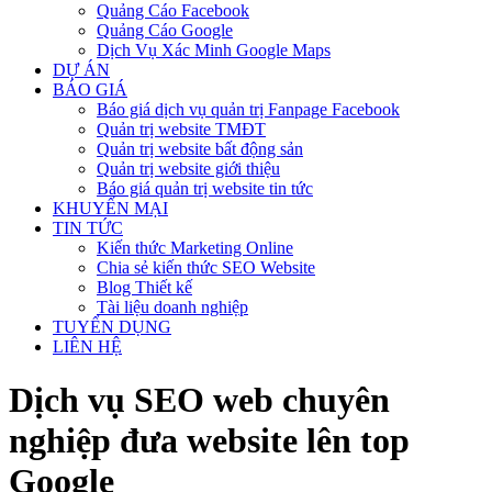
Quảng Cáo Facebook
Quảng Cáo Google
Dịch Vụ Xác Minh Google Maps
DỰ ÁN
BÁO GIÁ
Báo giá dịch vụ quản trị Fanpage Facebook
Quản trị website TMĐT
Quản trị website bất động sản
Quản trị website giới thiệu
Báo giá quản trị website tin tức
KHUYẾN MẠI
TIN TỨC
Kiến thức Marketing Online
Chia sẻ kiến thức SEO Website
Blog Thiết kế
Tài liệu doanh nghiệp
TUYỂN DỤNG
LIÊN HỆ
Dịch vụ SEO web chuyên
nghiệp đưa website lên top
Google