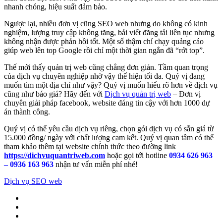
nhanh chóng, hiệu suất đảm bảo.
Ngược lại, nhiều đơn vị cũng SEO web nhưng do không có kinh
nghiệm, lượng truy cập không tăng, bải viết đăng tải liên tục nhưng
không nhận được phản hồi tốt. Một số thậm chí chạy quảng cáo
giúp web lên top Google rồi chỉ một thời gian ngắn đã “rớt top”.
Thế mới thấy quản trị web cũng chẳng đơn giản. Tầm quan trọng
của dịch vụ chuyên nghiệp nhờ vậy thể hiện tối đa. Quý vị đang
muốn tìm một địa chỉ như vậy? Quý vị muốn hiểu rõ hơn về dịch vụ
cũng như báo giá? Hãy đến với
Dịch vụ quản trị web
– Đơn vị
chuyên giải pháp facebook, website đáng tin cậy với hơn 1000 dự
án thành công.
Quý vị có thể yêu cầu dịch vụ riêng, chọn gói dịch vụ có sẵn giá từ
15.000 đồng/ ngày với chất lượng cam kết. Quý vị quan tâm có thể
tham khảo thêm tại website chính thức theo đường link
https://dichvuquantriweb.com
hoặc gọi tới hotline
0934 626 963
– 0936 163 963
nhận tư vấn miễn phí nhé!
Dịch vụ SEO web