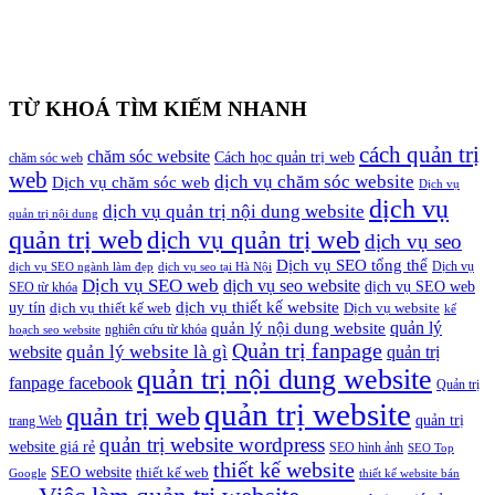
TỪ KHOÁ TÌM KIẾM NHANH
cách quản trị
chăm sóc website
Cách học quản trị web
chăm sóc web
web
dịch vụ chăm sóc website
Dịch vụ chăm sóc web
Dịch vụ
dịch vụ
dịch vụ quản trị nội dung website
quản trị nội dung
quản trị web
dịch vụ quản trị web
dịch vụ seo
Dịch vụ SEO tổng thể
Dịch vụ
dịch vụ SEO ngành làm đẹp
dịch vụ seo tại Hà Nội
Dịch vụ SEO web
dịch vụ seo website
dịch vụ SEO web
SEO từ khóa
dịch vụ thiết kế website
uy tín
dịch vụ thiết kế web
Dịch vụ website
kế
quản lý
quản lý nội dung website
nghiên cứu từ khóa
hoạch seo website
Quản trị fanpage
quản lý website là gì
website
quản trị
quản trị nội dung website
fanpage facebook
Quản trị
quản trị website
quản trị web
quản trị
trang Web
quản trị website wordpress
website giá rẻ
SEO hình ảnh
SEO Top
thiết kế website
SEO website
thiết kế web
Google
thiết kế website bán