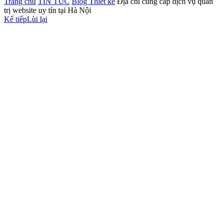
Trang chủ
TIN TỨC
Blog Thiết kế
Địa chỉ cung cấp dịch vụ quản
trị website uy tín tại Hà Nội
Kế tiếp
Lùi lại