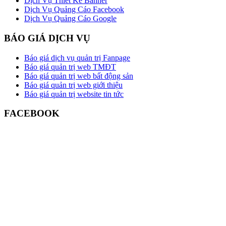
Dịch Vụ Thiết Kế Banner
Dịch Vụ Quảng Cáo Facebook
Dịch Vụ Quảng Cáo Google
BÁO GIÁ DỊCH VỤ
Báo giá dịch vụ quản trị Fanpage
Báo giá quản trị web TMĐT
Báo giá quản trị web bất động sản
Báo giá quản trị web giới thiệu
Báo giá quản trị website tin tức
FACEBOOK