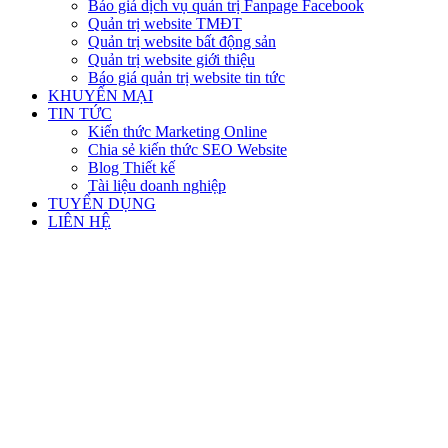
Báo giá dịch vụ quản trị Fanpage Facebook
Quản trị website TMĐT
Quản trị website bất động sản
Quản trị website giới thiệu
Báo giá quản trị website tin tức
KHUYẾN MẠI
TIN TỨC
Kiến thức Marketing Online
Chia sẻ kiến thức SEO Website
Blog Thiết kế
Tài liệu doanh nghiệp
TUYỂN DỤNG
LIÊN HỆ