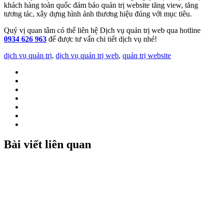
khách hàng toàn quốc đảm bảo quản trị website tăng view, tăng
tương tác, xây dựng hình ảnh thương hiệu đúng với mục tiêu.
Quý vị quan tâm có thể liên hệ Dịch vụ quản trị web qua hotline
0934 626 963
để được tư vấn chi tiết dịch vụ nhé!
dịch vụ quản trị
,
dịch vụ quản trị web
,
quản trị website
Bài viết liên quan