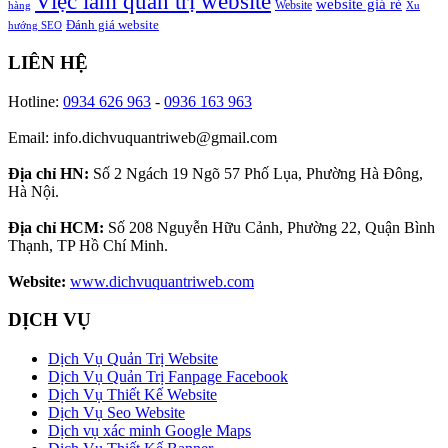
Việc làm quản trị website
website giá rẻ
Website
hàng
Xu
Đánh giá website
hướng SEO
LIÊN HỆ
Hotline:
0934 626 963
-
0936 163 963
Email: info.dichvuquantriweb@gmail.com
Địa chỉ HN:
Số 2 Ngách 19 Ngõ 57 Phố Lụa, Phường Hà Đông,
Hà Nội.
Địa chỉ HCM:
Số 208 Nguyễn Hữu Cảnh, Phường 22, Quận Bình
Thạnh, TP Hồ Chí Minh.
Website:
www.dichvuquantriweb.com
DỊCH VỤ
Dịch Vụ Quản Trị Website
Dịch Vụ Quản Trị Fanpage Facebook
Dịch Vụ Thiết Kế Website
Dịch Vụ Seo Website
Dịch vụ xác minh Google Maps