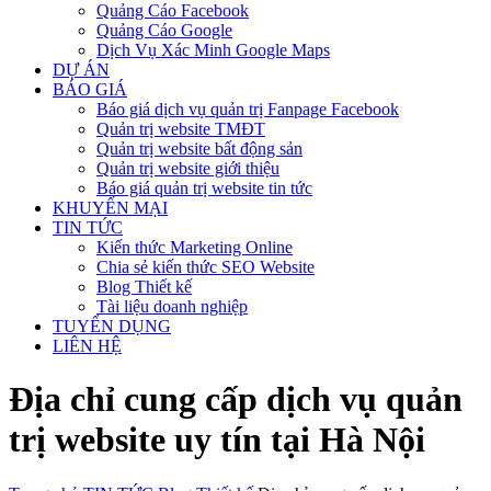
Quảng Cáo Facebook
Quảng Cáo Google
Dịch Vụ Xác Minh Google Maps
DỰ ÁN
BÁO GIÁ
Báo giá dịch vụ quản trị Fanpage Facebook
Quản trị website TMĐT
Quản trị website bất động sản
Quản trị website giới thiệu
Báo giá quản trị website tin tức
KHUYẾN MẠI
TIN TỨC
Kiến thức Marketing Online
Chia sẻ kiến thức SEO Website
Blog Thiết kế
Tài liệu doanh nghiệp
TUYỂN DỤNG
LIÊN HỆ
Địa chỉ cung cấp dịch vụ quản
trị website uy tín tại Hà Nội