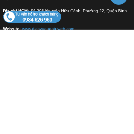
Địa chỉ HCM:
Số 208 Nguyễn Hữu Cảnh, Phường 22, Quận Bình
Thạnh, TP Hồ Chí Minh.
Website:
www.dichvuquantriweb.com
DỊCH VỤ
Dịch Vụ Quản Trị Website
Dịch Vụ Quản Trị Fanpage Facebook
Dịch Vụ Thiết Kế Website
Dịch Vụ Seo Website
Dịch vụ xác minh Google Maps