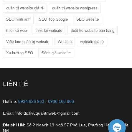
quản trị website giá rẻ
quản trị website wordpress
SEO hình ảnh
SEO Top Google
SEO website
thiết kế web
thiết kế website
thiết kế website bán hàng
Việc làm quản trị website
Website
website giá rẻ
Xu hướng SEO
Đánh giá website
LIÊN HỆ
Hotline:
0934 626 963
-
0936 163 963
Email: info.dichvuquantriweb@gmail.com
Địa chỉ HN:
Số 2 Ngách 19 Ngõ 57 Phố Lụa, Phường Hà Đông, Hà
Nội.