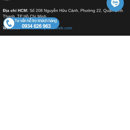
Địa chỉ HCM:
Số 208 Nguyễn Hữu Cảnh, Phường 22, Quận Bình
Thạnh, TP Hồ Chí Minh.
Website:
www.dichvuquantriweb.com
DỊCH VỤ
Dịch Vụ Quản Trị Website
Dịch Vụ Quản Trị Fanpage Facebook
Dịch Vụ Thiết Kế Website
Dịch Vụ Seo Website
Dịch vụ xác minh Google Maps