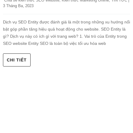
Chia sẻ kiến thức SEO Website
, 
Kiến thức Marketing Online
, 
TIN TỨC
 |    
3 Tháng Ba, 2023
Dịch vụ SEO Entity được đánh giá là một trong những xu hướng nổi
bật góp phần tăng hiệu quả hoạt động cho website. SEO Entity là
gì? Dịch vụ này có ích gì với trang web? 1. Vai trò của Entity trong
SEO website Entity SEO là toàn bộ việc tối ưu hóa web
CHI TIẾT