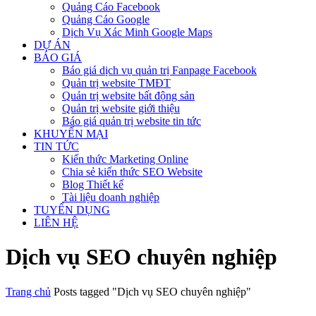
Quảng Cáo Facebook
Quảng Cáo Google
Dịch Vụ Xác Minh Google Maps
DỰ ÁN
BÁO GIÁ
Báo giá dịch vụ quản trị Fanpage Facebook
Quản trị website TMĐT
Quản trị website bất động sản
Quản trị website giới thiệu
Báo giá quản trị website tin tức
KHUYẾN MẠI
TIN TỨC
Kiến thức Marketing Online
Chia sẻ kiến thức SEO Website
Blog Thiết kế
Tài liệu doanh nghiệp
TUYỂN DỤNG
LIÊN HỆ
Dịch vụ SEO chuyên nghiệp
Trang chủ
Posts tagged "Dịch vụ SEO chuyên nghiệp"