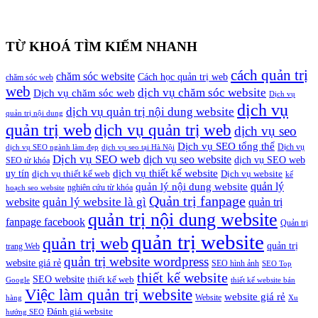
TỪ KHOÁ TÌM KIẾM NHANH
cách quản trị
chăm sóc website
Cách học quản trị web
chăm sóc web
web
dịch vụ chăm sóc website
Dịch vụ chăm sóc web
Dịch vụ
dịch vụ
dịch vụ quản trị nội dung website
quản trị nội dung
quản trị web
dịch vụ quản trị web
dịch vụ seo
Dịch vụ SEO tổng thể
Dịch vụ
dịch vụ SEO ngành làm đẹp
dịch vụ seo tại Hà Nội
Dịch vụ SEO web
dịch vụ seo website
dịch vụ SEO web
SEO từ khóa
dịch vụ thiết kế website
uy tín
dịch vụ thiết kế web
Dịch vụ website
kế
quản lý
quản lý nội dung website
nghiên cứu từ khóa
hoạch seo website
Quản trị fanpage
quản lý website là gì
website
quản trị
quản trị nội dung website
fanpage facebook
Quản trị
quản trị website
quản trị web
quản trị
trang Web
quản trị website wordpress
website giá rẻ
SEO hình ảnh
SEO Top
thiết kế website
SEO website
thiết kế web
Google
thiết kế website bán
Việc làm quản trị website
website giá rẻ
Website
hàng
Xu
Đánh giá website
hướng SEO