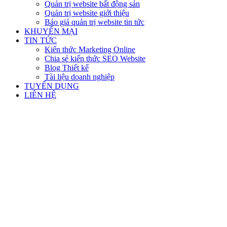
Quản trị website bất động sản
Quản trị website giới thiệu
Báo giá quản trị website tin tức
KHUYẾN MẠI
TIN TỨC
Kiến thức Marketing Online
Chia sẻ kiến thức SEO Website
Blog Thiết kế
Tài liệu doanh nghiệp
TUYỂN DỤNG
LIÊN HỆ