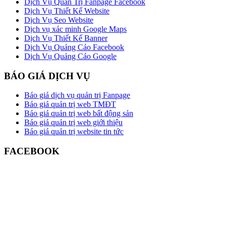
Dịch Vụ Quản Trị Fanpage Facebook
Dịch Vụ Thiết Kế Website
Dịch Vụ Seo Website
Dịch vụ xác minh Google Maps
Dịch Vụ Thiết Kế Banner
Dịch Vụ Quảng Cáo Facebook
Dịch Vụ Quảng Cáo Google
BÁO GIÁ DỊCH VỤ
Báo giá dịch vụ quản trị Fanpage
Báo giá quản trị web TMĐT
Báo giá quản trị web bất động sản
Báo giá quản trị web giới thiệu
Báo giá quản trị website tin tức
FACEBOOK