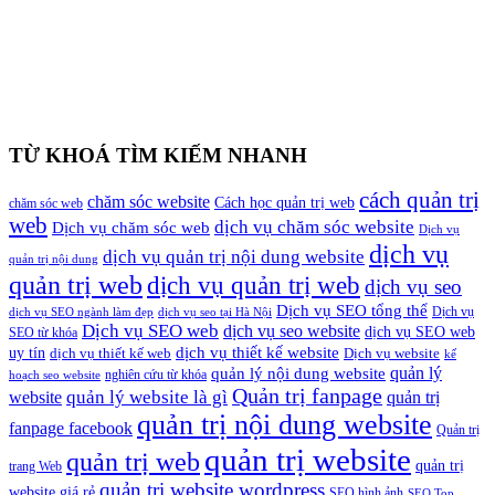
TỪ KHOÁ TÌM KIẾM NHANH
cách quản trị
chăm sóc website
Cách học quản trị web
chăm sóc web
web
dịch vụ chăm sóc website
Dịch vụ chăm sóc web
Dịch vụ
dịch vụ
dịch vụ quản trị nội dung website
quản trị nội dung
quản trị web
dịch vụ quản trị web
dịch vụ seo
Dịch vụ SEO tổng thể
Dịch vụ
dịch vụ SEO ngành làm đẹp
dịch vụ seo tại Hà Nội
Dịch vụ SEO web
dịch vụ seo website
dịch vụ SEO web
SEO từ khóa
dịch vụ thiết kế website
uy tín
dịch vụ thiết kế web
Dịch vụ website
kế
quản lý
quản lý nội dung website
nghiên cứu từ khóa
hoạch seo website
Quản trị fanpage
quản lý website là gì
website
quản trị
quản trị nội dung website
fanpage facebook
Quản trị
quản trị website
quản trị web
quản trị
trang Web
quản trị website wordpress
website giá rẻ
SEO hình ảnh
SEO Top