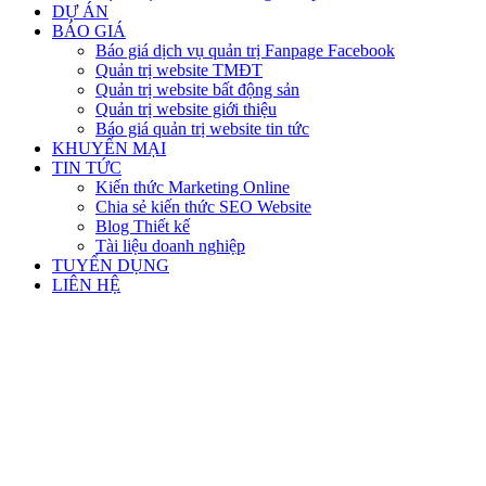
DỰ ÁN
BÁO GIÁ
Báo giá dịch vụ quản trị Fanpage Facebook
Quản trị website TMĐT
Quản trị website bất động sản
Quản trị website giới thiệu
Báo giá quản trị website tin tức
KHUYẾN MẠI
TIN TỨC
Kiến thức Marketing Online
Chia sẻ kiến thức SEO Website
Blog Thiết kế
Tài liệu doanh nghiệp
TUYỂN DỤNG
LIÊN HỆ