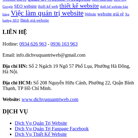
thiết kế website
SEO website
thiết kế web
Google
thiết kế website bán
Việc làm quản trị website
website giá rẻ
Website
hàng
Xu
Đánh giá website
hướng SEO
LIÊN HỆ
Hotline:
0934 626 963
-
0936 163 963
Email: info.dichvuquantriweb@gmail.com
Địa chỉ HN:
Số 2 Ngách 19 Ngõ 57 Phố Lụa, Phường Hà Đông,
Hà Nội.
Địa chỉ HCM:
Số 208 Nguyễn Hữu Cảnh, Phường 22, Quận Bình
Thạnh, TP Hồ Chí Minh.
Website:
www.dichvuquantriweb.com
DỊCH VỤ
Dịch Vụ Quản Trị Website
Dịch Vụ Quản Trị Fanpage Facebook
Dịch Vụ Thiết Kế Website