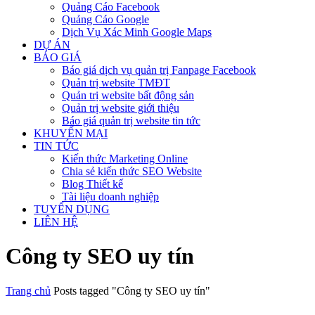
Quảng Cáo Facebook
Quảng Cáo Google
Dịch Vụ Xác Minh Google Maps
DỰ ÁN
BÁO GIÁ
Báo giá dịch vụ quản trị Fanpage Facebook
Quản trị website TMĐT
Quản trị website bất động sản
Quản trị website giới thiệu
Báo giá quản trị website tin tức
KHUYẾN MẠI
TIN TỨC
Kiến thức Marketing Online
Chia sẻ kiến thức SEO Website
Blog Thiết kế
Tài liệu doanh nghiệp
TUYỂN DỤNG
LIÊN HỆ
Công ty SEO uy tín
Trang chủ
Posts tagged "Công ty SEO uy tín"