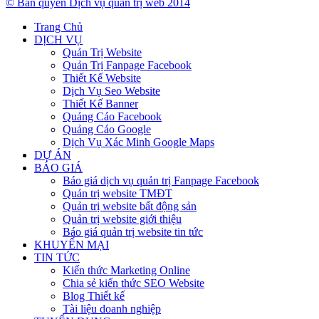
© Bản quyền Dịch vụ quản trị web 2014
Trang Chủ
DỊCH VỤ
Quản Trị Website
Quản Trị Fanpage Facebook
Thiết Kế Website
Dịch Vụ Seo Website
Thiết Kế Banner
Quảng Cáo Facebook
Quảng Cáo Google
Dịch Vụ Xác Minh Google Maps
DỰ ÁN
BÁO GIÁ
Báo giá dịch vụ quản trị Fanpage Facebook
Quản trị website TMĐT
Quản trị website bất động sản
Quản trị website giới thiệu
Báo giá quản trị website tin tức
KHUYẾN MẠI
TIN TỨC
Kiến thức Marketing Online
Chia sẻ kiến thức SEO Website
Blog Thiết kế
Tài liệu doanh nghiệp