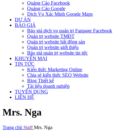
Quảng Cáo Facebook
Quảng Cáo Google
Dịch Vụ Xác Minh Google Maps
DỰ ÁN
BÁO GIÁ
Báo giá dịch vụ quản trị Fanpage Facebook
Quản trị website TMĐT
Quản trị website bất động sản
Quản trị website giới thiệu
Báo giá quản trị website tin tức
KHUYẾN MẠI
TIN TỨC
Kiến thức Marketing Online
Chia sẻ kiến thức SEO Website
Blog Thiết kế
Tài liệu doanh nghiệp
TUYỂN DỤNG
LIÊN HỆ
Mrs. Nga
Trang chủ
Staff
Mrs. Nga