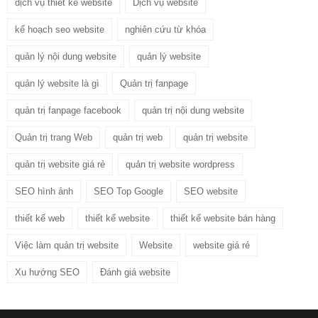
dịch vụ thiết kế website
Dịch vụ website
kế hoạch seo website
nghiên cứu từ khóa
quản lý nội dung website
quản lý website
quản lý website là gì
Quản trị fanpage
quản trị fanpage facebook
quản trị nội dung website
Quản trị trang Web
quản trị web
quản trị website
quản trị website giá rẻ
quản trị website wordpress
SEO hình ảnh
SEO Top Google
SEO website
thiết kế web
thiết kế website
thiết kế website bán hàng
Việc làm quản trị website
Website
website giá rẻ
Xu hướng SEO
Đánh giá website