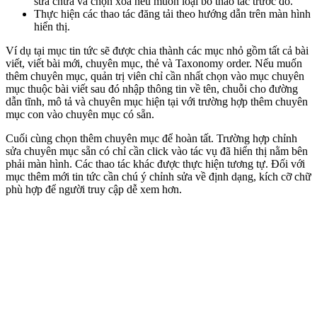
sửa chữa và chọn xóa nếu muốn loại bỏ thao tác trước đó.
Thực hiện các thao tác đăng tải theo hướng dẫn trên màn hình
hiển thị.
Ví dụ tại mục tin tức sẽ được chia thành các mục nhỏ gồm tất cả bài
viết, viết bài mới, chuyên mục, thẻ và Taxonomy order. Nếu muốn
thêm chuyên mục, quản trị viên chỉ cần nhất chọn vào mục chuyên
mục thuộc bài viết sau đó nhập thông tin về tên, chuỗi cho đường
dẫn tĩnh, mô tả và chuyên mục hiện tại với trường hợp thêm chuyên
mục con vào chuyên mục có sẵn.
Cuối cùng chọn thêm chuyên mục để hoàn tất. Trường hợp chỉnh
sửa chuyên mục sẵn có chỉ cần click vào tác vụ đã hiển thị nằm bên
phải màn hình. Các thao tác khác được thực hiện tương tự. Đối với
mục thêm mới tin tức cần chú ý chỉnh sửa về định dạng, kích cỡ chữ
phù hợp để người truy cập dễ xem hơn.