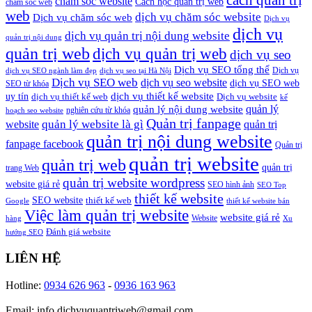
cách quản trị
chăm sóc website
Cách học quản trị web
chăm sóc web
web
dịch vụ chăm sóc website
Dịch vụ chăm sóc web
Dịch vụ
dịch vụ
dịch vụ quản trị nội dung website
quản trị nội dung
quản trị web
dịch vụ quản trị web
dịch vụ seo
Dịch vụ SEO tổng thể
Dịch vụ
dịch vụ SEO ngành làm đẹp
dịch vụ seo tại Hà Nội
Dịch vụ SEO web
dịch vụ seo website
dịch vụ SEO web
SEO từ khóa
dịch vụ thiết kế website
uy tín
dịch vụ thiết kế web
Dịch vụ website
kế
quản lý
quản lý nội dung website
nghiên cứu từ khóa
hoạch seo website
Quản trị fanpage
quản lý website là gì
website
quản trị
quản trị nội dung website
fanpage facebook
Quản trị
quản trị website
quản trị web
quản trị
trang Web
quản trị website wordpress
website giá rẻ
SEO hình ảnh
SEO Top
thiết kế website
SEO website
thiết kế web
Google
thiết kế website bán
Việc làm quản trị website
website giá rẻ
Website
hàng
Xu
Đánh giá website
hướng SEO
LIÊN HỆ
Hotline:
0934 626 963
-
0936 163 963
Email: info.dichvuquantriweb@gmail.com