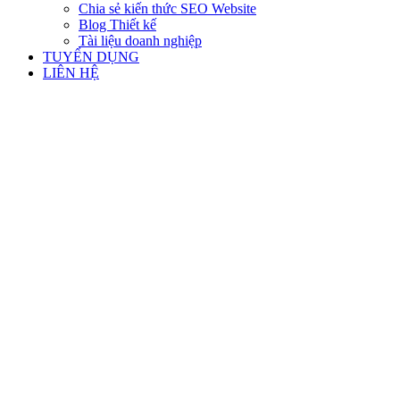
Chia sẻ kiến thức SEO Website
Blog Thiết kế
Tài liệu doanh nghiệp
TUYỂN DỤNG
LIÊN HỆ