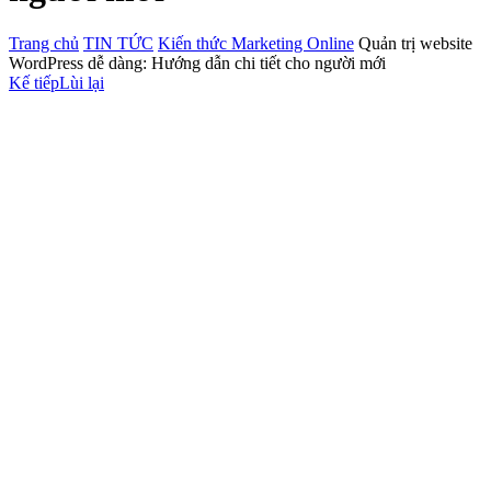
Trang chủ
TIN TỨC
Kiến thức Marketing Online
Quản trị website
WordPress dễ dàng: Hướng dẫn chi tiết cho người mới
Kế tiếp
Lùi lại