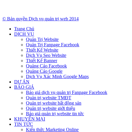
© Bản quyền Dịch vụ quản trị web 2014
Trang Chủ
DỊCH VỤ
Quản Trị Website
Quản Trị Fanpage Facebook
Thiết Kế Website
Dịch Vụ Seo Website
Thiết Kế Banner
Quảng Cáo Facebook
Quảng Cáo Google
Dịch Vụ Xác Minh Google Maps
DỰ ÁN
BÁO GIÁ
Báo giá dịch vụ quản trị Fanpage Facebook
Quản trị website TMĐT
Quản trị website bất động sản
Quản trị website giới thiệu
Báo giá quản trị website tin tức
KHUYẾN MẠI
TIN TỨC
Kiến thức Marketing Online