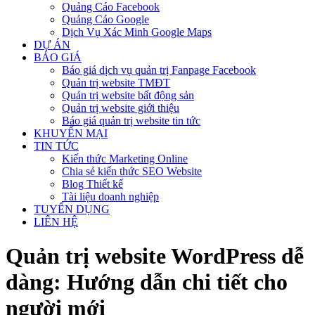
Quảng Cáo Facebook
Quảng Cáo Google
Dịch Vụ Xác Minh Google Maps
DỰ ÁN
BÁO GIÁ
Báo giá dịch vụ quản trị Fanpage Facebook
Quản trị website TMĐT
Quản trị website bất động sản
Quản trị website giới thiệu
Báo giá quản trị website tin tức
KHUYẾN MẠI
TIN TỨC
Kiến thức Marketing Online
Chia sẻ kiến thức SEO Website
Blog Thiết kế
Tài liệu doanh nghiệp
TUYỂN DỤNG
LIÊN HỆ
Quản trị website WordPress dễ
dàng: Hướng dẫn chi tiết cho
người mới