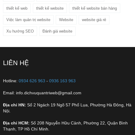
thiết kế web
thiết kế website
thiết kế website bán hàng
Việc làm quản trị website
Website
website giá rẻ
Xu hướng SEO
Đánh giá website
LIÊN HỆ
Hotline:
0934 626 963
-
0936 163 963
Email: info.dichvuquantriweb@gmail.com
Địa chỉ HN:
Số 2 Ngách 19 Ngõ 57 Phố Lụa, Phường Hà Đông, Hà
Nội.
Địa chỉ HCM:
Số 208 Nguyễn Hữu Cảnh, Phường 22, Quận Bình
Thạnh, TP Hồ Chí Minh.