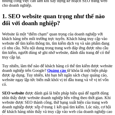
những công việc cần làm khi xây dựng kế hoạch SEO trang web
cho doanh nghiệp.
1. SEO website quan trọng như thế nào
đối với doanh nghiệp?
Website là một “điểm chạm” quan trọng của doanh nghiệp với
khách hàng trên môi trường trực tuyến. Khách hàng truy cập vào
website để tìm kiếm thông tin, tìm kiếm dịch vụ và sản phẩm đang
có nhu cầu. Nếu nội dung trong trang web đáp ứng được nhu cầu
tìm kiếm, người dùng sẽ ghi nhớ website, đánh dấu trang để có thể
truy cập lại.
Tuy nhiên, làm thế nào để khách hàng có thể tìm kiếm được website
doanh nghiệp trên Google?
Quảng cáo
từ khóa là một biện pháp
được áp dụng. Tuy nhiên, khi bạn hết ngân sách chạy quảng cáo,
website ngay lập tức biến mất khỏi vị trí đầu trang và về vị trí vốn
có.
SEO website
được đánh giá là biện pháp hiệu quả để người dùng
nhìn thấy được website doanh nghiệp bền vững theo thời gian. Khi
website được SEO thành công, thứ hạng xuất hiện của trang web
doanh nghiệp được xếp ở trang 1 kết quả tìm kiếm. Lúc này, cơ hội
để khách hàng nhìn thấy và truy cập vào web của doanh nghiệp cao