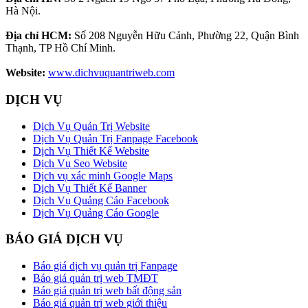
Hà Nội.
Địa chỉ HCM:
Số 208 Nguyễn Hữu Cảnh, Phường 22, Quận Bình
Thạnh, TP Hồ Chí Minh.
Website:
www.dichvuquantriweb.com
DỊCH VỤ
Dịch Vụ Quản Trị Website
Dịch Vụ Quản Trị Fanpage Facebook
Dịch Vụ Thiết Kế Website
Dịch Vụ Seo Website
Dịch vụ xác minh Google Maps
Dịch Vụ Thiết Kế Banner
Dịch Vụ Quảng Cáo Facebook
Dịch Vụ Quảng Cáo Google
BÁO GIÁ DỊCH VỤ
Báo giá dịch vụ quản trị Fanpage
Báo giá quản trị web TMĐT
Báo giá quản trị web bất động sản
Báo giá quản trị web giới thiệu