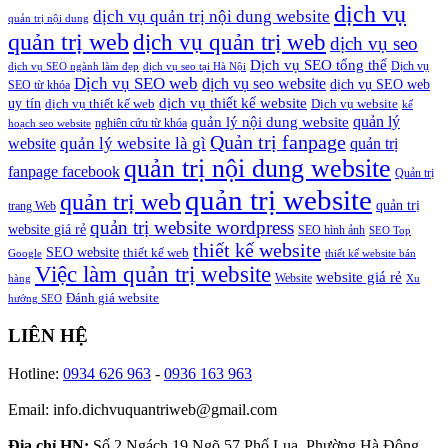
dịch vụ
dịch vụ quản trị nội dung website
quản trị nội dung
quản trị web
dịch vụ quản trị web
dịch vụ seo
Dịch vụ SEO tổng thể
Dịch vụ
dịch vụ SEO ngành làm đẹp
dịch vụ seo tại Hà Nội
Dịch vụ SEO web
dịch vụ seo website
dịch vụ SEO web
SEO từ khóa
dịch vụ thiết kế website
uy tín
dịch vụ thiết kế web
Dịch vụ website
kế
quản lý
quản lý nội dung website
nghiên cứu từ khóa
hoạch seo website
Quản trị fanpage
quản lý website là gì
website
quản trị
quản trị nội dung website
fanpage facebook
Quản trị
quản trị website
quản trị web
quản trị
trang Web
quản trị website wordpress
website giá rẻ
SEO hình ảnh
SEO Top
thiết kế website
SEO website
thiết kế web
Google
thiết kế website bán
Việc làm quản trị website
website giá rẻ
Website
hàng
Xu
Đánh giá website
hướng SEO
LIÊN HỆ
Hotline:
0934 626 963
-
0936 163 963
Email: info.dichvuquantriweb@gmail.com
Địa chỉ HN:
Số 2 Ngách 19 Ngõ 57 Phố Lụa, Phường Hà Đông,