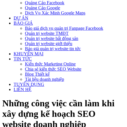
Quảng Cáo Facebook
Quảng Cáo Google
Dịch Vụ Xác Minh Google Maps
DỰ ÁN
BÁO GIÁ
Báo giá dịch vụ quản trị Fanpage Facebook
Quản trị website TMĐT
Quản trị website bất động sản
Quản trị website giới thiệu
Báo giá quản trị website tin tức
KHUYẾN MẠI
TIN TỨC
Kiến thức Marketing Online
Chia sẻ kiến thức SEO Website
Blog Thiết kế
Tài liệu doanh nghiệp
TUYỂN DỤNG
LIÊN HỆ
Những công việc cần làm khi
xây dựng kế hoạch SEO
website doanh nghiệp