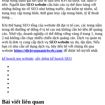
Hoạt động đánh giá kết quả sẽ dựa trên KPI đã được xác định ở
trên. Người làm
SEO website
cần báo cáo cụ thể theo bảng với
những thông tin về SEO như lượng traffic, tìm kiếm tự nhiên, số
trang truy cập trung bình, thời gian truy cập trung bình, tỷ lệ thoát
trang…
Khi thứ hạng SEO tổng của website đã đạt vị trí cao, các trang nằm
trong đó thường sẽ đứng ở vị trí cao mà không cần bỏ tiền để quảng
cáo. Nhờ vậy, doanh nghiệp có thể đứng vững vàng ở trang 1, trang
2 mà không cần chạy nhiều chiến dịch quảng cáo. Dịch vụ quản trị
web là đơn vị cung cấp dịch vụ
SEO website
uy tín, tận tâm. Nếu
bạn có nhu cầu sử dụng dịch vụ, hãy liên hệ với chúng tôi qua
website
https://dichvuquantriweb.com
/
để được hỗ trợ tốt nhất.
kế hoạch seo website
,
xây dựng kế hoạch SEO
Bài viết liên quan