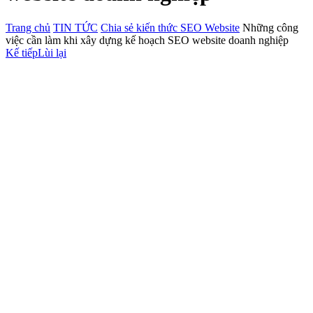
Trang chủ
TIN TỨC
Chia sẻ kiến thức SEO Website
Những công
việc cần làm khi xây dựng kế hoạch SEO website doanh nghiệp
Kế tiếp
Lùi lại